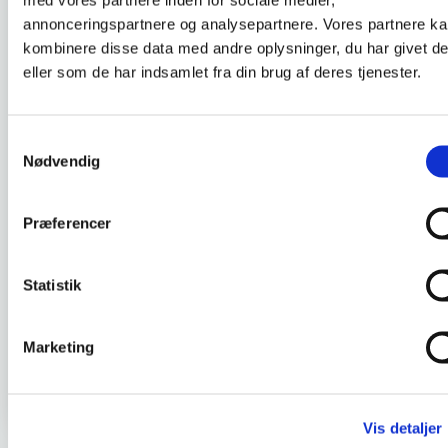
DKLL nummer :
4
annonceringspartnere og analysepartnere. Vores partnere k
kombinere disse data med andre oplysninger, du har givet d
eller som de har indsamlet fra din brug af deres tjenester.
Børn og unge med angst
Samtykkevalg
Deltageren kender til pædagogiske
Nødvendig
handlemuligheder i mødet med børn og unge
med angst. Deltageren kan skelne
mellem udviklings-/hverdagsangst fra angst, der
Præferencer
har en sværhedsgrad, som belaster
livsmulighederne for barnet eller den unge.
Statistik
SE PLANLAGT HOLD OG TILMELD DIG
Marketing
Gå tilbage til oversigten
Vis detaljer