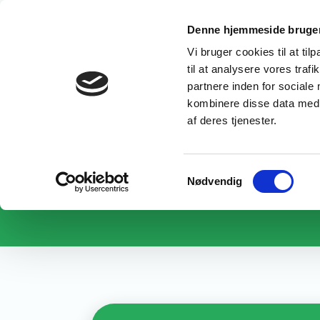
Denne hjemmeside bruger
UDDANNELSE
Fællesudvalget 
Vi bruger cookies til at til
til at analysere vores tra
Erhvervsretted
partnere inden for sociale
kombinere disse data med a
Velfærdsuddann
af deres tjenester.
Samtykkevalg
Nødvendig