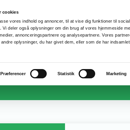
 cookies
EFTERUDDANNELSE
VIDEN OG DATA
OPLÆ
for
passe vores indhold og annoncer, til at vise dig funktioner til soci
fik. Vi deler også oplysninger om din brug af vores hjemmeside m
e
 medier, annonceringspartnere og analysepartnere. Vores partne
Erhvervsuddannelser og AMU-uddannelser
på det pædagogiske område og social- og
ndre oplysninger, du har givet dem, eller som de har indsamlet 
sundhedsområdet
elser
Præferencer
Statistik
Marketing