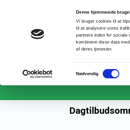
Denne hjemmeside bruger
UDDANNELSE
Fællesudvalget 
Vi bruger cookies til at til
til at analysere vores tra
Erhvervsretted
partnere inden for sociale
kombinere disse data med a
Velfærdsuddann
af deres tjenester.
Samtykkevalg
Nødvendig
Dagtilbudsom