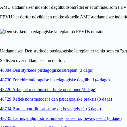
AMU-uddannelser indenfor dagtilbudsområdet er et område, som FEVU har
FEVU har derfor udviklet en række aktuelle AMU-uddannelser indenfor 
Uddannelsen Den styrkede pædagogiske læreplan er tænkt som en "gru
Se listen over uddannelser nedenfor:
48384 Den styrkede pædagogiske læreplan (3 dage)
48730 Forældreinddragelse i pædagogiske dagtilbud (4 dage)
48726 Arbejdet med børn i udsatte positioner (3 dage)
48729 Refleksionsmetoder i den pædagogiske praksis (3 dage)
48734 Børns motorik, sansning og bevægelse 1 (3 dage)
48735 Læringsmiljø, børns motorik, sanser og bevægelse 2 (3 dage)