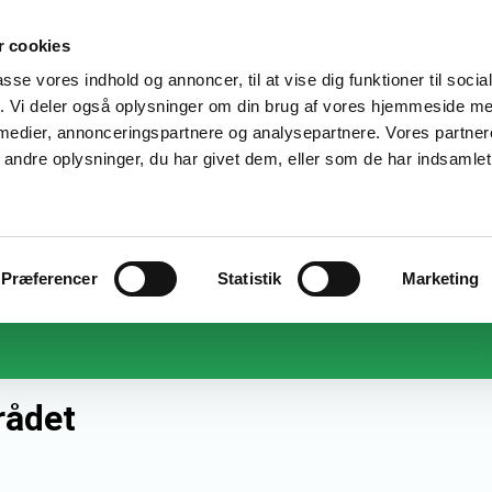
 cookies
EFTERUDDANNELSE
VIDEN OG DATA
OPLÆ
for
passe vores indhold og annoncer, til at vise dig funktioner til soci
fik. Vi deler også oplysninger om din brug af vores hjemmeside m
e
 medier, annonceringspartnere og analysepartnere. Vores partne
Erhvervsuddannelser og AMU-uddannelser
på det pædagogiske område og social- og
ndre oplysninger, du har givet dem, eller som de har indsamlet 
sundhedsområdet
elser
Præferencer
Statistik
Marketing
rådet