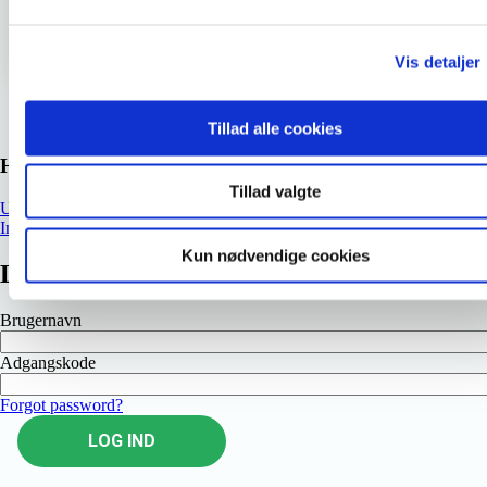
Gå tilbage til oversigten
Vis detaljer
Tillad alle cookies
Hent uddannelsesmaterialer
Tillad valgte
Uddannelsens målformulering
Inspirationsmateriale
Kun nødvendige cookies
Log ind
Brugernavn
Adgangskode
Forgot password?