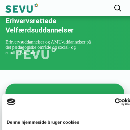
Fællesudvalget for
Erhvervsrettede
Velfærdsuddannelser
Erhvervsuddannelser og AMU-uddannelser på
det pædagogiske område og social- og
sundhedsområdet
Varighed :
1 dag
Uddannelsesnummer :
47968
Denne hjemmeside bruger cookies