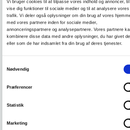
DKLL nummer :
4
Vi bruger cookies til at tilpasse vores indhold og annoncer, til
vise dig funktioner til sociale medier og til at analysere vores
trafik. Vi deler også oplysninger om din brug af vores hjemm
med vores partnere inden for sociale medier,
annonceringspartnere og analysepartnere. Vores partnere k
Injektion af medicin
kombinere disse data med andre oplysninger, du har givet d
eller som de har indsamlet fra din brug af deres tjenester.
Deltageren kan udføre subkutan og
intramuskulær injektion af almen somatiske
lægemidler og mest anvendte psykofarmaka.
Samtykkevalg
Deltageren kan vælge injektionssted og -teknik
Nødvendig
og informere borgeren om sine handlinger.
Deltageren kender til virkning og bivirkning ved
subkutan og intramuskulær injektion af
Præferencer
lægemidler. Deltageren kan gennemføre en
injektion hygiejnisk og sikkerhedsmæssigt
Statistik
korrekt.
Marketing
SE PLANLAGT HOLD OG TILMELD DIG