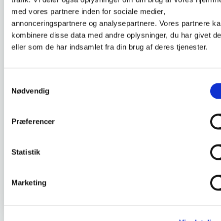
DKLL nummer :
4
med vores partnere inden for sociale medier,
annonceringspartnere og analysepartnere. Vores partnere k
kombinere disse data med andre oplysninger, du har givet d
eller som de har indsamlet fra din brug af deres tjenester.
Personlig hjælper og ledsager
Deltageren kan hjælpe voksne med nedsat
Samtykkevalg
funktionsevne og brug for hjælp i eget hjem.
Nødvendig
Deltageren forstår sin rolles betydning og kan
samarbejde med borgeren ud fra gældende
lovgivning. Deltageren kan udvise empati og
Præferencer
arbejde etisk forsvarligt.
Statistik
SE PLANLAGT HOLD OG TILMELD DIG
Marketing
Gå tilbage til oversigten