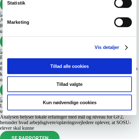
Statistik
SE RAPPORTEN
Anvendelse af virksomhedsforlagt undervisning
Marketing
Rapporten afdækker omfang og erfaringer med virksomhedsforlagt
undervisning på grundforløb 2 på SOSU-uddannelserne
SE RAPPORTEN
Vis detaljer
Evaluering - Implementering af prøver på FEVU's
arbejdsmarkedsuddannelser
Tillad alle cookies
Evalueringen belyser implementeringen af prøver i AMU; herunder en
kortlægning af hvordan arbejdspladser og deltagere oplever prøverne
og deres effekt
Tillad valgte
SE RAPPORTEN
Kun nødvendige cookies
Lokale ønsker til revision af mål på GF2 for social- og
sundhedsuddannelserne
Analysen belyser lokale erfaringer med mål og niveau for GF2,
herunder hvad arbejdsgivere/oplæringsvejledere oplever, at SOSU-
elever skal kunne
SE RAPPORTEN