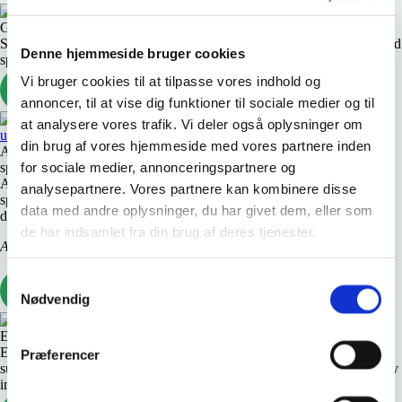
Grafisk oversigt over sprogunderstøttende uddannelsestilbud
Se de eksisterende uddannelsestilbud, der kan bidrage til, at elever med
Denne hjemmeside bruger cookies
sproglige udfordringer fuldfører uddannelserne.
Vi bruger cookies til at tilpasse vores indhold og
SE RAPPORTEN
annoncer, til at vise dig funktioner til sociale medier og til
at analysere vores trafik. Vi deler også oplysninger om
din brug af vores hjemmeside med vores partnere inden
Analyse af kompetencekrav og uddannelsesudbud på det
for sociale medier, annonceringspartnere og
specialiserede socialområde
Analysen beskriver opgaver, kompetencebehov og tendenser på det
analysepartnere. Vores partnere kan kombinere disse
specialiserede socialområde og indeholder en vurdering af graden af
data med andre oplysninger, du har givet dem, eller som
dækning af kompetenceområder i nuværende AMU-udbud.
de har indsamlet fra din brug af deres tjenester.
Analysen er udarbejdet for FEVU af Impact Learning Aps. 92 sider
Samtykkevalg
SE RAPPORTEN
Nødvendig
Evaluering af SOSU-uddannelserne
Evalueringen af social- og sundhedshjælper- og social- og
Præferencer
sundhedsassistentuddannelsen har særligt fokus på ændringer, der blev
implementeret i 2017