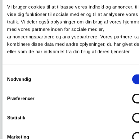
DKLL nummer :
5
Vi bruger cookies til at tilpasse vores indhold og annoncer, til
vise dig funktioner til sociale medier og til at analysere vores
trafik. Vi deler også oplysninger om din brug af vores hjemm
Digitaliseret uddannelse
med vores partnere inden for sociale medier,
Se digitalt læringsforløb
annonceringspartnere og analysepartnere. Vores partnere k
Download SCORM-pakke (zip)
kombinere disse data med andre oplysninger, du har givet d
eller som de har indsamlet fra din brug af deres tjenester.
Sygepleje til den akut syge
Samtykkevalg
indlagte patient
Nødvendig
Deltageren har kompetencer til at kunne
identificere, prioritere og reagere hurtigt og
Præferencer
fagligt kompetent i sygeplejen af den akut syge
patient, samt efterfølgende at kunne
Statistik
dokumentere disse handlinger således at de
understøtter det tværprofessionelle samarbejde
omkring patienten.
Marketing