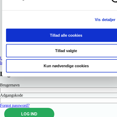
SE PLANLAGT HOLD OG TILMELD DIG
Vis detaljer
Gå tilbage til oversigten
Tillad alle cookies
Tillad valgte
Uddannelsens målformulering
Inspirationsmateriale
Kun nødvendige cookies
Log ind
Brugernavn
Adgangskode
Forgot password?