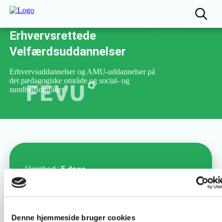
Fællesudvalget for
Erhvervsrettede
Velfærdsuddannelser
Erhvervsuddannelser og AMU-uddannelser på
det pædagogiske område og social- og
sundhedsområdet
Varighed :
5 dage
Uddannelsesnummer :
49092
Denne hjemmeside bruger cookies