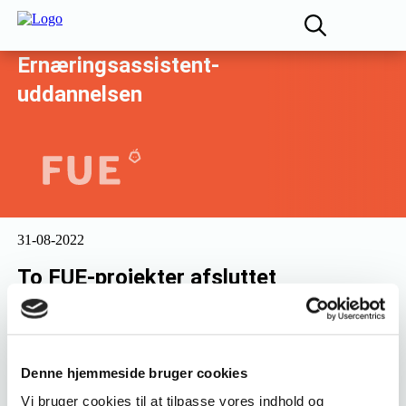
Fagligt Udvalg for
Ernæringsassistent-
uddannelsen
31-08-2022
To FUE-projekter afsluttet
To projekter om henholdsvis sproglige udfordringer for
ernæringsassistentelever og inaktive læresteder er
Denne hjemmeside bruger cookies
afsluttet. Begge projekter er udarbejdet for midler fra
’Pulje til lærepladsunderstøttende tiltag’.
Vi bruger cookies til at tilpasse vores indhold og