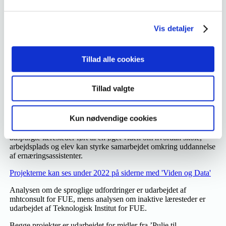
tosprogede elevers vej gennem ernæringsassistentuddannelsen.
Baggrunden for analysen var, at andelen af tosprogede elever var
fra fordoblet inden for en femårs periode, men at
Vis detaljer
gennemførselsgraden for disse elever var stagneret. Analysen
indeholder også en række anbefalinger til tiltag i branchen og på
skolerne, der kan støtte eleverne til i højere grad at gennemføre
uddannelsen til trods for deres udfordringer.
Tillad alle cookies
Den anden analyse omhandler inaktive læresteder på
ernæringsassistentuddannelsen. Baggrunden for analysen var, at
Tillad valgte
en opgørelse udarbejdet af FUE viste, at 504 af de i alt 787
godkendte læresteder var inaktive og ikke havde haft en elev
inden for de seneste fire år. Det faglige udvalg ønskede nærmere
Kun nødvendige cookies
at få undersøgt baggrunden for denne tilsyneladende store andel
af inaktive læresteder. Analysen har gennem en survey hos de
adspurgte læresteder ført til en øget viden om hvordan skole,
arbejdsplads og elev kan styrke samarbejdet omkring uddannelse
af ernæringsassistenter.
Projekterne kan ses under 2022 på siderne med 'Viden og Data'
Analysen om de sproglige udfordringer er udarbejdet af
mhtconsult for FUE, mens analysen om inaktive læresteder er
udarbejdet af Teknologisk Institut for FUE.
Begge projekter er udarbejdet for midler fra ’Pulje til