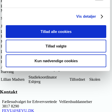
Hvid
Regioner
Per Heilmann
Gruppeformand
Medlem
3F
Mortensen
Brancheansvarlig, Faglig
Vis detaljer
Steen Hansen
Medlem
3F
Offentlig Gruppe
Jesper Wiese
Institutchef
Tilforordnet
Skolen
Tillad alle cookies
Lars Wahlun
Studieleder Kolding
Tilforordnet
Skolen
Pedersen
Mette Kristensen
Studieleder Aabenraa
Tilforordnet
Skolen
Rasmussen
Tillad valgte
Ditte Nørup
Adjunkt, Aabenraa
Tilforordnet
Skolen
Elsebeth Fuglsig
Studiekoordinator,
Tilforordnet
Skolen
Kun nødvendige cookies
Helgesen
Kolding
Anne Lønstrup
Studieleder, Esbjerg
Tilforordnet
Skolen
Harving
Studiekoordinator
Lillian Madsen
Tilfordnet
Skolen
Esbjerg
Kontakt
Fællesudvalget for Erhvervsrettede Velfærdsuddannelser
3817 8290
FEVU@SEVU.DK