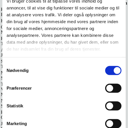
Vi bruger cookies til at tilpasse vores indhold og
Navn
Titel
Rolle
Organisation
annoncer, til at vise dig funktioner til sociale medier og til
Karen Birgitte
Faglig sekretær
Formand
FOA
Bach Hove
at analysere vores trafik. Vi deler også oplysninger om
Kira Vanggaard
Pædagogisk konsulent
Medlem
KL
din brug af vores hjemmeside med vores partnere inden
Gitte Paulsen
for sociale medier, annonceringspartnere og
Sektorformand
Medlem
FOA
Mikkelsen
analysepartnere. Vores partnere kan kombinere disse
Heidi Bergholt
Sektorformand
Medlem
FOA
data med andre oplysninger, du har givet dem, eller som
Thomsen
de har indsamlet fra din brug af deres tjenester.
Anni Bruselius
Sektorformand
Medlem
FOA
Jessen
Stella Gindeberg
TR
Medlem
KL
Samtykkevalg
Tinggaard
Nødvendig
Marianne
Dagtilbudsleder, Varde
Medlem
KL
Sørensen
Kommune
Thomas
AC-fuldmægtig,
Danske
Præferencer
Vesterager
Medlem
Koncern HR
Regioner
Matthies
Nikolaj Lorenz
Kontorleder, Jobcenter
Medlem
Jobcenter
Statistik
Stage Jensen
Hanne Lebæk
Pædagogisk konsulent
Medlem
KL
Gammelgaard
Marketing
Jane Schiøler
Danske
Udviklingskonsulent
Medlem