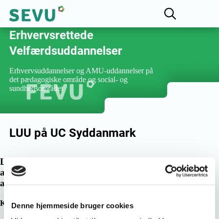
Fællesudvalget for
Erhvervsrettede
Velfærdsuddannelser
Erhvervsuddannelser og AMU-uddannelser på
det pædagogiske område og social- og
sundhedsområdet
LUU på UC Syddanmark
Lokalt uddannelsesudvalg for pædagogisk
assistentuddannelse (PAU) og pædagogisk
arbejdsmarkedsuddannelse (AMU)
Kontakt udvalget via e-mail: jwie@ucsyd.dk
Denne hjemmeside bruger cookies