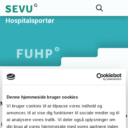
Fagligt Udvalg for
Hospitalsportør
Om Fagligt Udvalg for
Hospitalsportør
Denne hjemmeside bruger cookies
Medlemmer af FUHP
Vi bruger cookies til at tilpasse vores indhold og
annoncer, til at vise dig funktioner til sociale medier og til
Navn
Titel
Rolle
Organisation
at analysere vores trafik. Vi deler også oplysninger om
Uddannelsespolitisk
Ellen Kjær
Formand
FOA
din brug af vores hjemmeside med vores partnere inden
konsulent