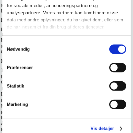
Michael Koch-
Danske
for sociale medier, annonceringspartnere og
Teamleder
Næstformand
Larsen
Regioner
analysepartnere. Vores partnere kan kombinere disse
Driftsleder Aalborg
Danske
data med andre oplysninger, du har givet dem, eller som
Keld Villadsen
Medlem
Universitetshospital
Regioner
de har indsamlet fra din brug af deres tjenester.
Henrik
Chefportør, Sygehus
Danske
Tannebæk
Medlem
Sønderjylland
Regioner
Kristensen
Samtykkevalg
Mette Luplau
Centerchef, Amager
Danske
Nødvendig
Medlem
Gliese
Hvidovre Hospital
Regioner
Vicekontorchef, Region
Danske
Marianne Wolf
Medlem
Midtjylland
Regioner
Præferencer
Tanja Nielsen
Sektorformand
Medlem
FOA
Dennis
Medlem
FOA
Christensen
Statistik
Torben Juul
Portør
Medlem
FOA
Larsen
Per Kjærsgaard
Medlem
FOA
Marketing
Nielsen
Rikke
Danske
Engelbrecht
Uddannelseskonsulent
Suppleant
Regioner
Andersen
Vis detaljer
Heine
Suppleant
FOA