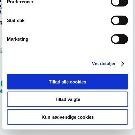
Om SEVU
Præferencer
Om udvalg
Om LUU
Statistik
Kontakt
SEVU
Marketing
3817 8290
SEVU@SEVU.DK
Dorte Juul Jensen
3817 8298
Vis detaljer
2194 3435
DJJ@SEVU.DK
Tillad alle cookies
Tillad valgte
Kun nødvendige cookies