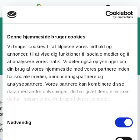
Sekretariatet for
Erhvervsrettede
Velfærdsuddannelser
Denne hjemmeside bruger cookies
Vi bruger cookies til at tilpasse vores indhold og
annoncer, til at vise dig funktioner til sociale medier og til
at analysere vores trafik. Vi deler også oplysninger om
din brug af vores hjemmeside med vores partnere inden
for sociale medier, annonceringspartnere og
Om os
analysepartnere. Vores partnere kan kombinere disse
data med andre oplysninger, du har givet dem, eller som
de har indsamlet fra din brug af deres tjenester.
Her finder du oplysninger om SEVU - herunder SEVU's
medarbejdere, kommende og tidligere arrangementer og ledige
stillinger.
Samtykkevalg
Nødvendig
Her er også oplysninger om udvalgene på SEVU's område - både de
faglige udvalg og lokale uddannelsesudvalg.