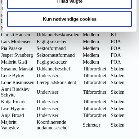
Tillad valgte
Hartmann
uddannelseskonsulent
Regioner
Tine Jacobsen
Uddannelseskonsulent
Medlem
KL
Katrine
Uddannelseskonsulent
Medlem
KL
Kun nødvendige cookies
Harrekilde
Mette Lindeloft
Uddannelseskonsulent
Medlem
KL
Christi Hansen
Uddannelseskonsulent
Medlem
KL
Lars Mortensen
Faglig sekretær
Medlem
FOA
Pia Paaske
Sektorformand
Medlem
FOA
Jesper Svanberg
Sektornæstformand
Medlem
FOA
Maibritt Gisli
Faglig sekretær
Medlem
FOA
Susanne Marstal
Uddannelseschef
Tilforordnet
Skolen
Lene Bylov
Underviser
Tilforordnet
Skolen
Lone Rasmussen
Lærepladskonsulent
Tilforordnet
Skolen
Anni Bindslev
Underviser
Tilforordnet
Skolen
Schytte
Katja Irmark
Underviser
Tilforordnet
Skolen
Lise Hygum
Underviser
Tilforordnet
Skolen
Anja Broad
Underviser
Tilforordnet
Skolen
Majbritt
Koordinerende
Sekretær
Skolen
Vangslev
uddannelseschef