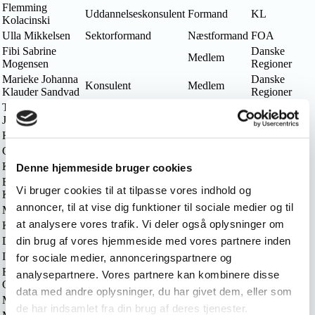
Flemming
Uddannelseskonsulent
Formand
KL
Kolacinski
Ulla Mikkelsen
Sektorformand
Næstformand
FOA
Fibi Sabrine
Danske
Medlem
Mogensen
Regioner
Marieke Johanna
Danske
Konsulent
Medlem
Klauder Sandvad
Regioner
Tine Kornval
Uddannelseskonsulent
Medlem
KL
Jacobsen
Helle Hjarsø
Uddannelseskonsulent
Medlem
KL
Camilla Svendsen
Uddannelseskonsulent
Medlem
KL
Karin Andersen
Uddannelseskonsulent
Medlem
KL
Denne hjemmeside bruger cookies
Ea Højholdt
Sektorformand
Medlem
FOA
Vi bruger cookies til at tilpasse vores indhold og
Kristensen
annoncer, til at vise dig funktioner til sociale medier og til
Maibritt Gisli
Faglig sekretær
Medlem
FOA
at analysere vores trafik. Vi deler også oplysninger om
Kamilla Olsen
Medlem
FOA
din brug af vores hjemmeside med vores partnere inden
Dorthe Isager
Sektorformand
Medlem
FOA
Inger H. Pedersen
Faglig sekretær
Medlem
3F
for sociale medier, annonceringspartnere og
Randi Maiken
analysepartnere. Vores partnere kan kombinere disse
Medlem
3F
Christiansen
data med andre oplysninger, du har givet dem, eller som
Marie Finsterbach
Underviser
Tilforordnet
Skolen
de har indsamlet fra din brug af deres tjenester.