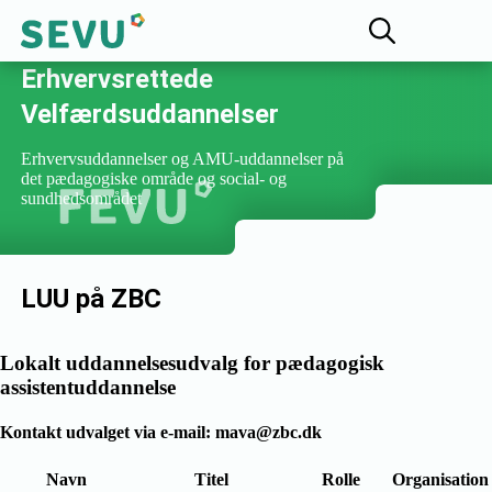
Fællesudvalget for
Erhvervsrettede
Velfærdsuddannelser
Erhvervsuddannelser og AMU-uddannelser på
det pædagogiske område og social- og
sundhedsområdet
LUU på ZBC
Lokalt uddannelsesudvalg for pædagogisk
assistentuddannelse
Kontakt udvalget via e-mail: mava@zbc.dk
Navn
Titel
Rolle
Organisation