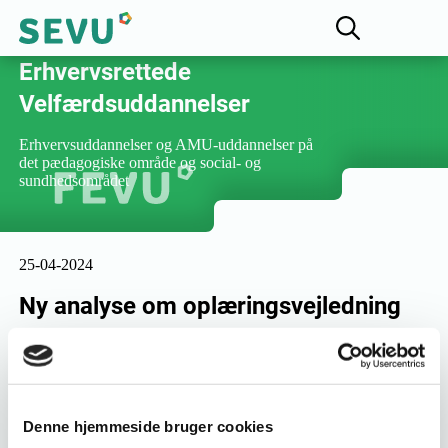
Fællesudvalget for
Erhvervsrettede
Velfærdsuddannelser
Erhvervsuddannelser og AMU-uddannelser på
det pædagogiske område og social- og
sundhedsområdet
25-04-2024
Ny analyse om oplæringsvejledning
FEVU lancerer en ny analyse - "Eftersyn af
arbejdsmarkedsuddannelserne indenfor
oplæringsvejledning" - med forslag til opdaterede
uddannelser for oplæringsvejledere, der bedre matcher
Denne hjemmeside bruger cookies
arbejdsmarkedets behov.