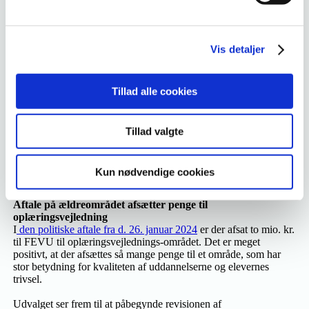
FEVU lancerer en ny analyse om arbejdsmarkedsuddannelser
indenfor oplæringsvejledning. Analysen "Eftersyn af
arbejdsmarkedsuddannelserne indenfor oplæringsvejledning" er
Vis detaljer
udarbejdet af
Nationalt Center for Erhvervspædagogik
og
kommer med forslag til opdaterede uddannelser for
oplæringsvejledere, der bedre matcher arbejdsmarkedets behov.
Tillad alle cookies
FEVU understreger vigtigheden af kvaliteten i oplæringen for
elevernes gennemførsel af uddannelserne til social- og
sundhedsassistent, social- og sundhedshjælper samt pædagogisk
Tillad valgte
assistent. I en netop færdiggjort rapport fra Rambøll om
frafaldsindsatser nævnes netop professionalisering af
oplæringsvejledningen som en virksom indsats, der er med til at
Kun nødvendige cookies
øge gennemførslen på de to social- og sundhedsuddannelser.
Aftale på ældreområdet afsætter penge til
oplæringsvejledning
I
den politiske aftale fra d. 26. januar 2024
er der afsat to mio. kr.
til FEVU til oplæringsvejlednings-området. Det er meget
positivt, at der afsættes så mange penge til et område, som har
stor betydning for kvaliteten af uddannelserne og elevernes
trivsel.
Udvalget ser frem til at påbegynde revisionen af