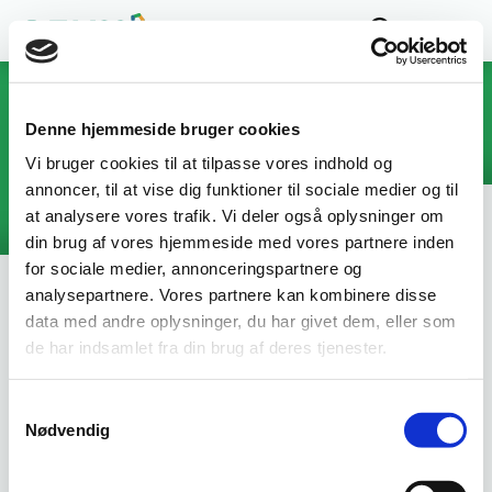
Fællesudvalget for
Erhvervsrettede
Velfærdsuddannelser
Denne hjemmeside bruger cookies
Erhvervsuddannelser og AMU-uddannelser på
Vi bruger cookies til at tilpasse vores indhold og
det pædagogiske område og social- og
annoncer, til at vise dig funktioner til sociale medier og til
sundhedsområdet
at analysere vores trafik. Vi deler også oplysninger om
din brug af vores hjemmeside med vores partnere inden
for sociale medier, annonceringspartnere og
10-03-2026
analysepartnere. Vores partnere kan kombinere disse
data med andre oplysninger, du har givet dem, eller som
Positivlisten for 2026
de har indsamlet fra din brug af deres tjenester.
Positivlisten for seks ugers jobrettet uddannelse 2026 er
Samtykkevalg
nu offentliggjort. Listen viser, hvilke uddannelser ledige
Nødvendig
kan tage med støtte gennem ordningen, der skal styrke
vejen til job inden for områder med behov for arbejdskraft.