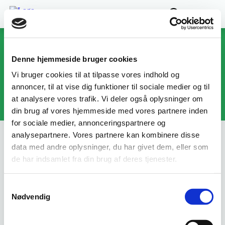
Fællesudvalget for
Erhvervsrettede
Velfærdsuddannelser
Denne hjemmeside bruger cookies
Erhvervsuddannelser og AMU-uddannelser på
Vi bruger cookies til at tilpasse vores indhold og
det pædagogiske område og social- og
annoncer, til at vise dig funktioner til sociale medier og til
sundhedsområdet
at analysere vores trafik. Vi deler også oplysninger om
din brug af vores hjemmeside med vores partnere inden
for sociale medier, annonceringspartnere og
13-05-2026
analysepartnere. Vores partnere kan kombinere disse
data med andre oplysninger, du har givet dem, eller som
Styrket oplæringsvejledning på SOSU
de har indsamlet fra din brug af deres tjenester.
– fem kvalificerede forløb
Samtykkevalg
FEVU er i gang med at udvikle fem praksisnære
Nødvendig
pakkeforløb, som styrker den professionelle
oplæringsvejledning. Pakkeforløbene kan bruges som