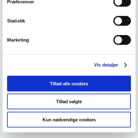
afsæt for ansøgning til BUVM's pulje til at styrke
Præferencer
oplæringsvejledningen på SOSU-uddannelserne.
Statistik
Marketing
Vis detaljer
Tillad alle cookies
Tillad valgte
Kun nødvendige cookies