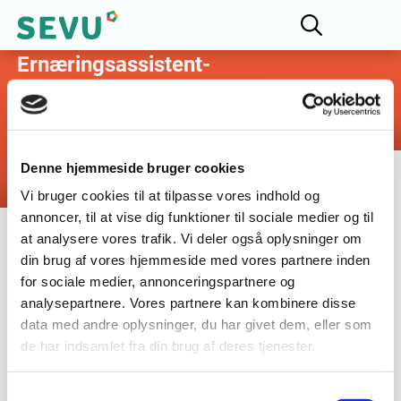
Fagligt Udvalg for
Ernæringsassistent-
uddannelsen
Denne hjemmeside bruger cookies
Vi bruger cookies til at tilpasse vores indhold og
annoncer, til at vise dig funktioner til sociale medier og til
28-03-2026
at analysere vores trafik. Vi deler også oplysninger om
din brug af vores hjemmeside med vores partnere inden
Ernæringsassistentuddannelsen som
for sociale medier, annonceringspartnere og
konkurrencefag til DM i Skills 2027
analysepartnere. Vores partnere kan kombinere disse
data med andre oplysninger, du har givet dem, eller som
Efter en årrække, hvor ernæringsassistentuddannelsen
de har indsamlet fra din brug af deres tjenester.
har været til stede ved DM i Skills med en
demonstrationsstand, arbejdes der nu mod, at
Samtykkevalg