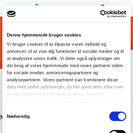
Fagligt Udvalg for
Ernæringsassistent-
uddannelsen
Denne hjemmeside bruger cookies
Vi bruger cookies til at tilpasse vores indhold og
annoncer, til at vise dig funktioner til sociale medier og til
at analysere vores trafik. Vi deler også oplysninger om
din brug af vores hjemmeside med vores partnere inden
for sociale medier, annonceringspartnere og
LUU for
analysepartnere. Vores partnere kan kombinere disse
data med andre oplysninger, du har givet dem, eller som
ernæringsassistentuddannelsen på
de har indsamlet fra din brug af deres tjenester.
EUC Nord
Samtykkevalg
Nødvendig
Medlemmer af LUU:
Navn
Titel
Rolle
Organisation