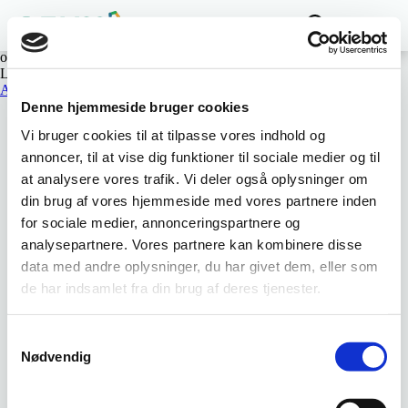
End Date
ons, 11/05/2025 - 15:00
Start Date
ons, 11/05/2025 - 09:45
Link
Arrangementet er afholdt, men du kan se program og oplæg her
Denne hjemmeside bruger cookies
Vi bruger cookies til at tilpasse vores indhold og
annoncer, til at vise dig funktioner til sociale medier og til
at analysere vores trafik. Vi deler også oplysninger om
din brug af vores hjemmeside med vores partnere inden
for sociale medier, annonceringspartnere og
analysepartnere. Vores partnere kan kombinere disse
data med andre oplysninger, du har givet dem, eller som
de har indsamlet fra din brug af deres tjenester.
Samtykkevalg
Nødvendig