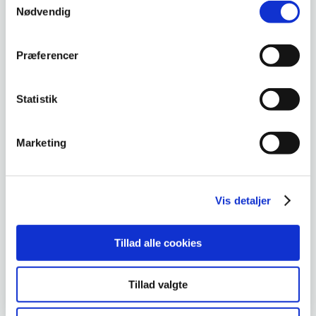
DKLL nummer :
4
Nødvendig
Præferencer
Angst og depression hos ældre
Statistik
Deltageren kan observere forandringer i
adfærden hos ældre borgere. Deltagere kender
til fysiske/psykiske symptomer på angst og
Marketing
depression hos ældre og er bevidst om
betydningen af egne holdninger i forhold til at
arbejde med ældre mennesker med angst og
Vis detaljer
depression.
Tillad alle cookies
SE PLANLAGT HOLD OG TILMELD DIG
Tillad valgte
Gå tilbage til oversigten