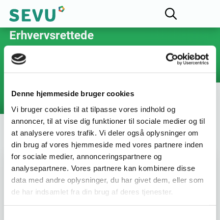
Fællesudvalget for
Erhvervsrettede
Velfærdsuddannelser
Erhvervsuddannelser og AMU-uddannelser på
det pædagogiske område og social- og
sundhedsområdet
Denne hjemmeside bruger cookies
Vi bruger cookies til at tilpasse vores indhold og
annoncer, til at vise dig funktioner til sociale medier og til
at analysere vores trafik. Vi deler også oplysninger om
din brug af vores hjemmeside med vores partnere inden
for sociale medier, annonceringspartnere og
Varighed :
3 dage
analysepartnere. Vores partnere kan kombinere disse
data med andre oplysninger, du har givet dem, eller som
de har indsamlet fra din brug af deres tjenester.
Uddannelsesnummer :
47261
Samtykkevalg