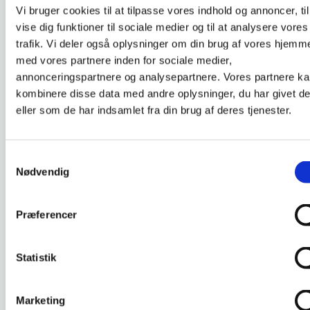
DKLL nummer :
4
Vi bruger cookies til at tilpasse vores indhold og annoncer, til
vise dig funktioner til sociale medier og til at analysere vores
trafik. Vi deler også oplysninger om din brug af vores hjemm
med vores partnere inden for sociale medier,
Compassion - Egenomsorg i
annonceringspartnere og analysepartnere. Vores partnere k
omsorgs- og relationsarb.
kombinere disse data med andre oplysninger, du har givet d
eller som de har indsamlet fra din brug af deres tjenester.
Godkendt d. 13-08-2024
Efter uddannelsen kan du anvende redskaber
Samtykkevalg
indenfor compassion som en metode ind i
Nødvendig
omsorgs- og relationsarbejdet. Uddannelsen
giver dig mulighed for at afprøve konkrete
Præferencer
øvelser som du kan anvende direkte i din egen
arbejdsdag. Du vil lære at være mere
opmærksom på din egen rolle og hvordan
Statistik
udfordringer påvirker dig i dit arbejdsliv.
Marketing