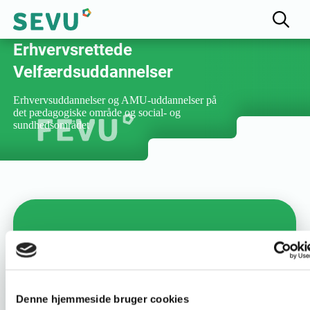
Fællesudvalget for
Erhvervsrettede
Velfærdsuddannelser
Erhvervsuddannelser og AMU-uddannelser på
det pædagogiske område og social- og
sundhedsområdet
Varighed :
3 dage
Uddannelsesnummer :
22355
Denne hjemmeside bruger cookies