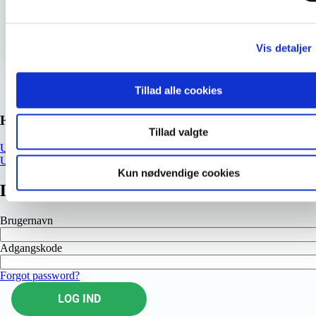
SE PLANLAGT HOLD OG TILMELD DIG
Gå tilbage til oversigten
Vis detaljer
Tillad alle cookies
Hent uddannelsesmaterialer
Tillad valgte
Uddannelsens målbeskrivelse
Uddannelsens inspirationsmateriale
Kun nødvendige cookies
Log ind
Brugernavn
Adgangskode
Forgot password?