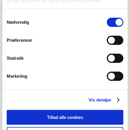
DKLL nummer :
2
de har indsamlet fra din brug af deres tjenester.
Samtykkevalg
Nødvendig
Faglig læsning
Præferencer
Deltageren styrker og videreudvikler sine
færdigheder i læsning af fagtekster med henblik
på udførelse af faglige opgaver i branchen eller
Statistik
ved deltagelse i erhvervsrettet
voksenuddannelse. Deltageren kan anvende
Marketing
forskellige læseteknikker og vælge den
læseteknik, der er relevant i forhold til formålet
med læsningen af forskellige fagtekster.
Deltageren kender til opbygningen af forskellige
Vis detaljer
slags fagtekster, herunder skemaer og tabeller,
og kan søge og finde skriftlige informationer
Tillad alle cookies
både i trykte materialer og på computer.