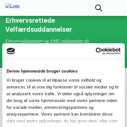
Fællesudvalget for
Erhvervsrettede
Velfærdsuddannelser
Erhvervsuddannelser og AMU-uddannelser på
det pædagogiske område og social- og
sundhedsområdet
Denne hjemmeside bruger cookies
Vi bruger cookies til at tilpasse vores indhold og
annoncer, til at vise dig funktioner til sociale medier og til
at analysere vores trafik. Vi deler også oplysninger om
Varighed :
2 dage
din brug af vores hjemmeside med vores partnere inden
for sociale medier, annonceringspartnere og
Uddannelsesnummer :
45511
analysepartnere. Vores partnere kan kombinere disse
data med andre oplysninger, du har givet dem, eller som