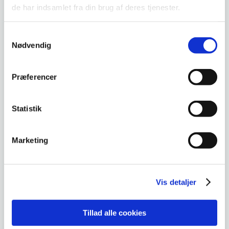
DKLL nummer :
2
de har indsamlet fra din brug af deres tjenester.
Samtykkevalg
Nødvendig
Faglig skrivning
Deltageren styrker og videreudvikler sine
Præferencer
færdigheder i at fastholde faglige informationer
og skrive korte tekster med henblik på løsning af
Statistik
faglige opgaver i branchen eller i forbindelse
med erhvervsrettet voksenuddannelse.
Deltageren kender til forskellige teknikker til at
Marketing
fastholde faglige informationer og kan vælge
den teknik, der er relevant i forhold til formålet.
Endvidere kender deltageren til forskellige måder
Vis detaljer
at bygge en tekst op på, kan vælge den
opbygning, der passer til formålet med den
skriftlige formidling, og kan fremstille korte
Tillad alle cookies
tekster.