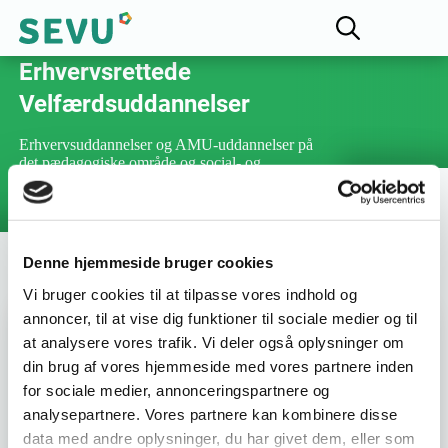
Fællesudvalget for
Erhvervsrettede
Velfærdsuddannelser
Erhvervsuddannelser og AMU-uddannelser på
det pædagogiske område og social- og
sundhedsområdet
Denne hjemmeside bruger cookies
Vi bruger cookies til at tilpasse vores indhold og
annoncer, til at vise dig funktioner til sociale medier og til
Varighed :
3 dage
at analysere vores trafik. Vi deler også oplysninger om
din brug af vores hjemmeside med vores partnere inden
for sociale medier, annonceringspartnere og
Uddannelsesnummer :
45536
analysepartnere. Vores partnere kan kombinere disse
data med andre oplysninger, du har givet dem, eller som