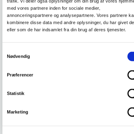
DKLL nummer :
3
trafik. Vi deler også oplysninger om din brug af vores hjemm
med vores partnere inden for sociale medier,
annonceringspartnere og analysepartnere. Vores partnere k
kombinere disse data med andre oplysninger, du har givet d
eller som de har indsamlet fra din brug af deres tjenester.
Konflikthåndtering i sosu-
arbejdet
Samtykkevalg
Kurset giver deltageren grundlæggende
Nødvendig
forståelse for konflikters opståen, udvikling,
samt kompetencer til at håndtere og afslutte
Præferencer
dem. Kurset omfatter relevante værdier og
bestemmelser i serviceloven/sundhedsloven.
Statistik
SE PLANLAGT HOLD OG TILMELD DIG
Marketing
Gå tilbage til oversigten