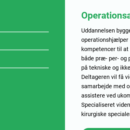
Operationsa
Uddannelsen bygge
operationshjælper o
kompetencer til at
både præ- per- og 
på tekniske og ikk
Deltageren vil få v
samarbejde med op
assistere ved ukom
Specialiseret viden
kirurgiske specialer