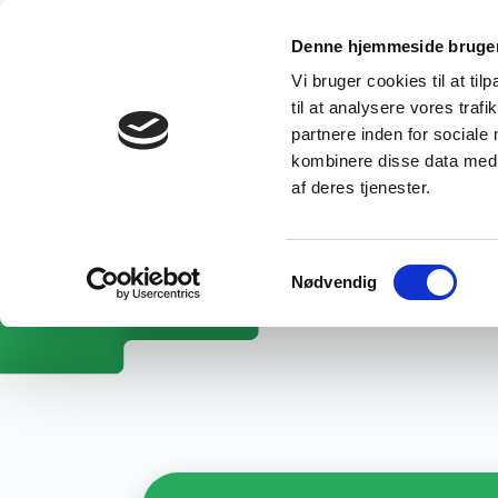
Denne hjemmeside bruger
UDDANNELS
Fællesudvalget 
Vi bruger cookies til at til
til at analysere vores tra
Erhvervsretted
partnere inden for sociale
kombinere disse data med a
Velfærdsuddann
af deres tjenester.
Samtykkevalg
Nødvendig