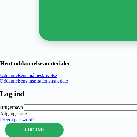
Hent uddannelsesmaterialer
Uddannelsens målbeskrivelse
Uddannelsens inspirationsmateriale
Log ind
Brugernavn
Adgangskode
Forgot password?