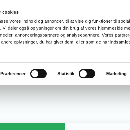
 cookies
E
EFTERUDDANNELSE
VIDEN OG DATA
for
passe vores indhold og annoncer, til at vise dig funktioner til soci
fik. Vi deler også oplysninger om din brug af vores hjemmeside m
e
 medier, annonceringspartnere og analysepartnere. Vores partne
Erhvervsuddannelser og AMU-uddannelser
på det pædagogiske område og social- og
ndre oplysninger, du har givet dem, eller som de har indsamlet 
sundhedsområdet
elser
Præferencer
Statistik
Marketing