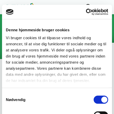
Fællesudvalget for
Erhvervsrettede
Velfærdsuddannelser
Denne hjemmeside bruger cookies
Erhvervsuddannelser og AMU-uddannelser på
Vi bruger cookies til at tilpasse vores indhold og
det pædagogiske område og social- og
annoncer, til at vise dig funktioner til sociale medier og til
sundhedsområdet
at analysere vores trafik. Vi deler også oplysninger om
din brug af vores hjemmeside med vores partnere inden
for sociale medier, annonceringspartnere og
01-09-2024
analysepartnere. Vores partnere kan kombinere disse
data med andre oplysninger, du har givet dem, eller som
Seks indsatser der øger
de har indsamlet fra din brug af deres tjenester.
gennemførslen
Samtykkevalg
Hvilke indsatser er effektive til at sikre, at flere
Nødvendig
gennemfører og færre falder fra under hovedforløbet på
social- og sundhedsuddannelserne? Det har Rambøll