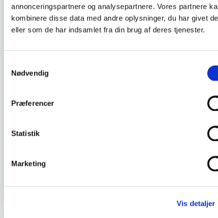
DKLL nummer :
4
annonceringspartnere og analysepartnere. Vores partnere k
kombinere disse data med andre oplysninger, du har givet d
eller som de har indsamlet fra din brug af deres tjenester.
Børn, natur og udeliv
Samtykkevalg
Deltageren kan understøtte børns behov for
Nødvendig
fordybelse af naturfænomener og i naturen.
Deltageren kan arbejde med hvordan naturen
Præferencer
bruges som et pædagogisk læringsmiljø for børn
i alderen 0-6 år og hvordan børnene aktivt
inddrages i egen læring.
Statistik
Marketing
SE PLANLAGT HOLD OG TILMELD DIG
Gå tilbage til oversigten
Vis detaljer