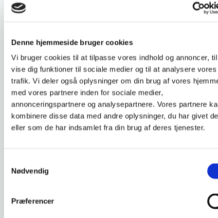
DKLL nummer :
5
Denne hjemmeside bruger cookies
Sygepleje i den palliative
Vi bruger cookies til at tilpasse vores indhold og annoncer, til
indsats - Niveau 2
vise dig funktioner til sociale medier og til at analysere vores
trafik. Vi deler også oplysninger om din brug af vores hjemm
Godkendt d. 03-05-2021
med vores partnere inden for sociale medier,
annonceringspartnere og analysepartnere. Vores partnere k
Du vil opnå udvidede kompetencer inden for den
kombinere disse data med andre oplysninger, du har givet d
palliative indsats relateret til din praksis.
eller som de har indsamlet fra din brug af deres tjenester.
Herunder vil du få viden om og kunne anvende
validerede redskaber til behovsvurdering og du
bliver i stand til at inddrage og forholde dig til
Samtykkevalg
relevante kliniske retningslinjer, i forhold til den
Nødvendig
palliative indsats. Du vil få et øget fokus på din
rolle og ansvar som SSA i det tværprofessionelle
og sektorielle arbejde omkring borgeren og
Præferencer
dennes pårørende.