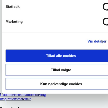
Der lægges desuden vægt på at forstå døden fra
Statistik
forskellige samfundsmæssige perspektiver samt
at kunne tilrettelægge og evaluere en
hensigtsmæssig palliativ indsats for særligt
Marketing
udsatte borgere og borgere med kulturelt
særkende. Du får fokus på symptomlindring
med særlig vægt på smerteproblematikker.
Vis detaljer
SE PLANLAGT HOLD OG TILMELD DIG
Tillad alle cookies
Gå tilbage til oversigten
Tillad valgte
Kun nødvendige cookies
Uddannelsens målformulering
Inspirationsmateriale