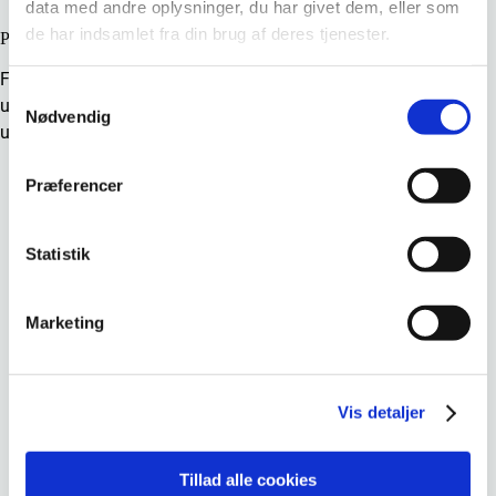
data med andre oplysninger, du har givet dem, eller som
de har indsamlet fra din brug af deres tjenester.
Pdf-versioner af uddannelsesordningerne kan findes
på denne side
Følgende indhold, som tidligere har fremgået af
Samtykkevalg
uddannelsesbekendtgørelserne, er flyttet til
Nødvendig
uddannelsesordningerne:
Kompetencemål for grundforløbet.
Præferencer
Grundfag i grundforløbet, inkl. angivelse af niveau.
Statistik
Certifikater og lignende i grundforløbet.
Marketing
Eux-fag i grundforløbet.
Kompetencemål for hovedforløbet.
Vis detaljer
Beskrivelse af den afsluttende prøves tilrettelæggelse.
Tillad alle cookies
Kriterier for godskrivning (bilag 1).