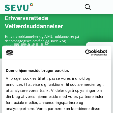
Fællesudvalget for
Erhvervsrettede
Velfærdsuddannelser
Erhvervsuddannelser og AMU-uddannelser på
det pædagogiske område og social- og
sundhedsområdet
28-05-2026
Denne hjemmeside bruger cookies
Uddannelsesordningerne for FEVU's
Vi bruger cookies til at tilpasse vores indhold og
uddannelser er nu godkendt
annoncer, til at vise dig funktioner til sociale medier og til
at analysere vores trafik. Vi deler også oplysninger om
Uddannelsesordningerne for pædagogisk assistent,
din brug af vores hjemmeside med vores partnere inden
social- og sundhedsassist og social- og sundhedshjælper
for sociale medier, annonceringspartnere og
er nu godkendt, og træder i kraft 1. august 2026.
analysepartnere. Vores partnere kan kombinere disse