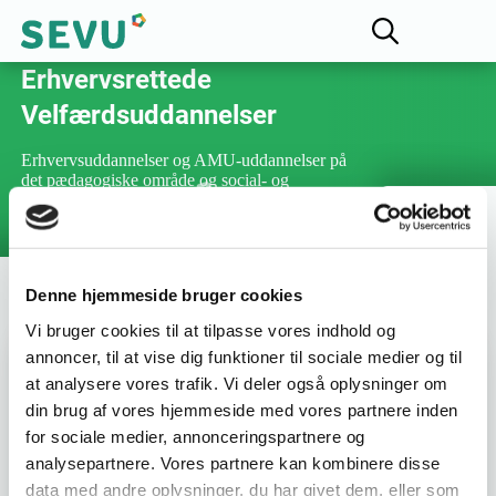
Fællesudvalget for
Erhvervsrettede
Velfærdsuddannelser
Erhvervsuddannelser og AMU-uddannelser på
det pædagogiske område og social- og
sundhedsområdet
Denne hjemmeside bruger cookies
Vi bruger cookies til at tilpasse vores indhold og
annoncer, til at vise dig funktioner til sociale medier og til
Varighed :
3 dage
at analysere vores trafik. Vi deler også oplysninger om
din brug af vores hjemmeside med vores partnere inden
for sociale medier, annonceringspartnere og
Uddannelsesnummer :
45369
analysepartnere. Vores partnere kan kombinere disse
data med andre oplysninger, du har givet dem, eller som