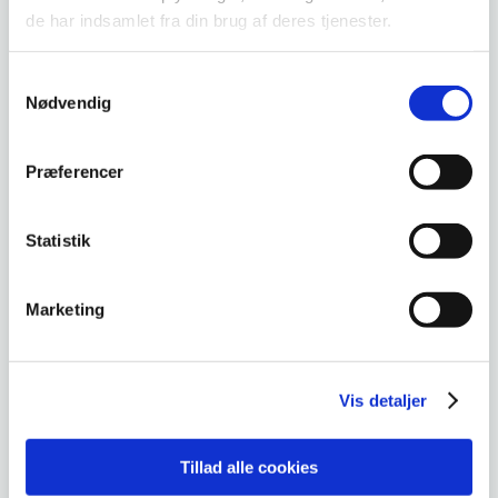
DKLL nummer :
3
de har indsamlet fra din brug af deres tjenester.
Samtykkevalg
Nødvendig
Videndeling og læring for
medarbejdere
Præferencer
På baggrund i viden om forudsætninger for
videndeling og læring kan deltageren medvirke til
Statistik
at understøtte produktionsgrupper i at være
selvudviklende i forskellige arbejdsmæssige
sammenhænge. Deltageren kan medvirke til at
Marketing
skabe og understøtte netværk for
erfaringsudveksling inden for eget jobområde
herunder anvende forskellige metoder, teknikker
Vis detaljer
og tekniske hjælpemidler med henblik på at
sætte kolleger i stand til at udføre eller forbedre
Tillad alle cookies
udførelsen af opgaver til et tilfredsstillende
kvalitetsniveau.