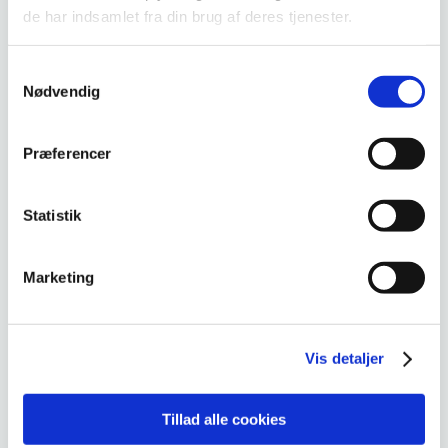
de har indsamlet fra din brug af deres tjenester.
Samtykkevalg
Nødvendig
Præferencer
Statistik
Marketing
Pakkeforløb - Kollegial sparring mellem vejledere
Vis detaljer
Varighed:
2-3 måneder.
Ressourcetræk:
13 timer pr. medarbejder. 27 timer for
Tillad alle cookies
facilitator.