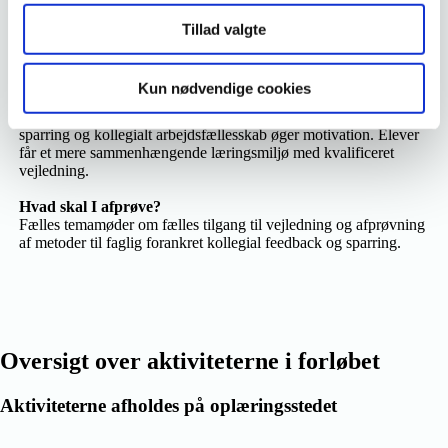
Formål
Øge kvaliteten og ensartetheden i vejledningen, og understøtter
Tillad valgte
arbejdspladsen som et stærkt fagligt oplæringssted med et trygt
læringsmiljø for eleverne.
Kun nødvendige cookies
Udbytte
Vejlederes faglige kompetencer styrkes gennem systematisk
sparring og kollegialt arbejdsfællesskab øger motivation. Elever
får et mere sammenhængende læringsmiljø med kvalificeret
vejledning.
Hvad skal I afprøve?
Fælles temamøder om fælles tilgang til vejledning og afprøvning
af metoder til faglig forankret kollegial feedback og sparring.
Oversigt over aktiviteterne i forløbet
Aktiviteterne afholdes på oplæringsstedet