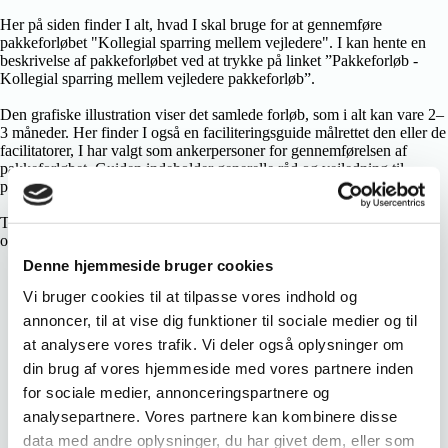
Her på siden finder I alt, hvad I skal bruge for at gennemføre
pakkeforløbet "Kollegial sparring mellem vejledere". I kan hente en
beskrivelse af pakkeforløbet ved at trykke på linket ”Pakkeforløb -
Kollegial sparring mellem vejledere pakkeforløb”.
Den grafiske illustration viser det samlede forløb, som i alt kan vare 2–
3 måneder. Her finder I også en faciliteringsguide målrettet den eller de
facilitatorer, I har valgt som ankerpersoner for gennemførelsen af
pakkeforløbet. Guiden indeholder generelle råd og vejledning til
planlægning, gennemførelse og opfølgning.
Til hver enkelt aktivitet i forløbet er der udviklet inspirationsmaterialer
og metoder, som kan findes længere nede på siden.
Denne hjemmeside bruger cookies
Vi bruger cookies til at tilpasse vores indhold og
Øg trivsel og faglighed for vejlederne gennem
annoncer, til at vise dig funktioner til sociale medier og til
sparringsmøder, der styrker kvaliteten i vejledningen
at analysere vores trafik. Vi deler også oplysninger om
din brug af vores hjemmeside med vores partnere inden
for sociale medier, annonceringspartnere og
analysepartnere. Vores partnere kan kombinere disse
data med andre oplysninger, du har givet dem, eller som